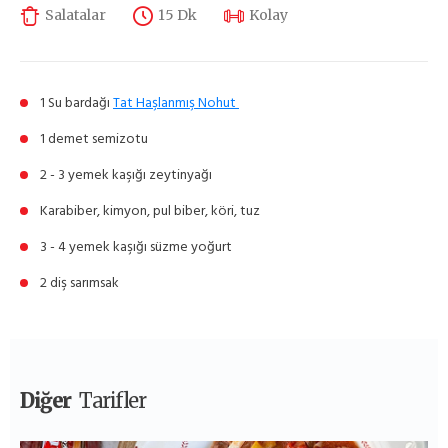
Salatalar
15 Dk
Kolay
1 Su bardağı
Tat Haşlanmış Nohut
1 demet semizotu
2 - 3 yemek kaşığı zeytinyağı
Karabiber, kimyon, pul biber, köri, tuz
3 - 4 yemek kaşığı süzme yoğurt
2 diş sarımsak
Diğer
Tarifler