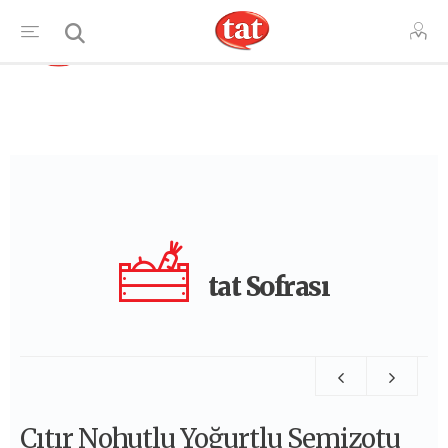
TR
tat Sofrası
Çıtır Nohutlu Yoğurtlu Semizotu