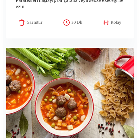
Patatesleri haşlayıp bir çatalla veya sebze ezeceği ile
ezin.
Garnitür
30 Dk
Kolay