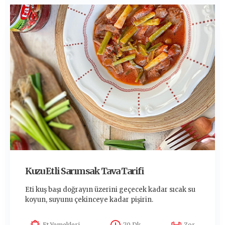
Kuzu Etli Sarımsak Tava Tarifi
Eti kuş başı doğrayın üzerini geçecek kadar sıcak su
koyun, suyunu çekinceye kadar pişirin.
Et Yemekleri
70 Dk
Zor