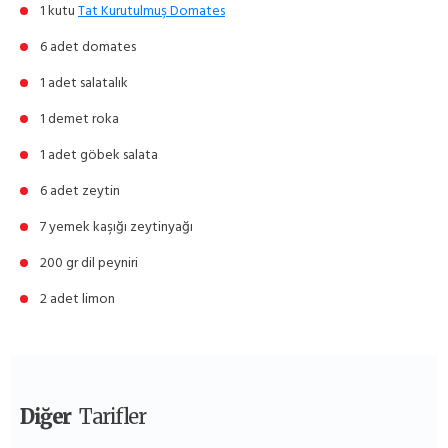
1 kutu
Tat Kurutulmuş Domates
6 adet domates
1 adet salatalık
1 demet roka
1 adet göbek salata
6 adet zeytin
7 yemek kaşığı zeytinyağı
200 gr dil peyniri
2 adet limon
Diğer
Tarifler