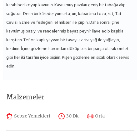
karabiberi koyup kavurun. Kavrulmuş pazıları geniş bir tabağa alıp
soğutun. Derin bir kâsede; yumurta, un, kabartma tozu, süt, Tat
Cevizli Ezme ve fesleğeni el mikseri ile çırpın. Daha sonra içine
kavrulmuş pazıyı ve rendelenmiş beyaz peynir ilave edip kaşıkla
karıştırın. Teflon kaplı yayvan bir tavayı az sıvı yağ ile yağlayıp,
kızdırın. İçine gözleme harcından döküp tek bir parça olarak omlet
gibi her iki tarafını iyice pişirin. Pişen gözlemeleri sıcak olarak servis
edin.
Malzemeler
Sebze Yemekleri
30 Dk
Orta