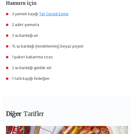
Hamuru için
3 yemek kaşığı
Tat Cevizli Ezme
2 adet yumurta
3 su bardağı un
½ su bardağı (rendelenmiş) beyaz peynir
1 paket kabartma tozu
2 su bardağı günlük süt
1 tatlı kaşığı fesleğen
Diğer
Tarifler