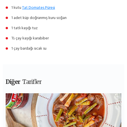
1 kutu
Tat Domates Püresi
1 adet küp doğranmış kuru soğan
1 tatlı kaşığı tuz
½ çay kaşığı karabiber
1 çay bardağı sıcak su
Diğer
Tarifler