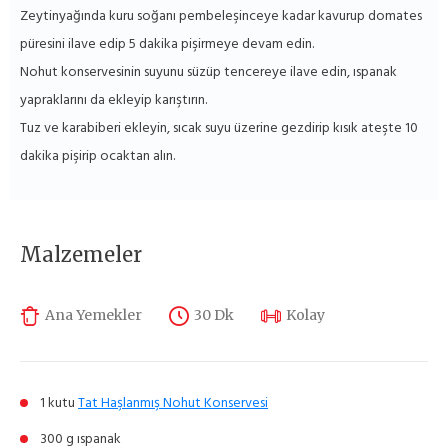
Zeytinyağında kuru soğanı pembeleşinceye kadar kavurup domates
püresini ilave edip 5 dakika pişirmeye devam edin.
Nohut konservesinin suyunu süzüp tencereye ilave edin, ıspanak
yapraklarını da ekleyip karıştırın.
Tuz ve karabiberi ekleyin, sıcak suyu üzerine gezdirip kısık ateşte 10
dakika pişirip ocaktan alın.
Malzemeler
Ana Yemekler
30 Dk
Kolay
1 kutu
Tat Haşlanmış Nohut Konservesi
300 g ıspanak