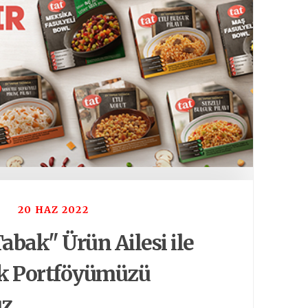
20 HAZ 2022
abak" Ürün Ailesi ile
k Portföyümüzü
uz