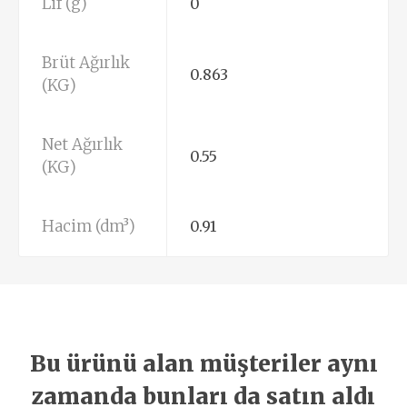
Lif (g)
0
Brüt Ağırlık
0.863
(KG)
Net Ağırlık
0.55
(KG)
Hacim (dm³)
0.91
Bu ürünü alan müşteriler aynı
zamanda bunları da satın aldı