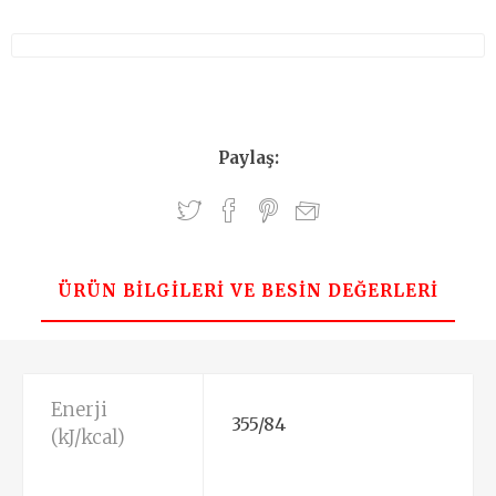
Paylaş:
ÜRÜN BILGILERI VE BESIN DEĞERLERI
Enerji
355/84
(kJ/kcal)