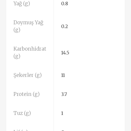
Yağ (g)
0.8
Doymuş Yağ
0.2
(g)
Karbonhidrat
14.5
(g)
Şekerler (g)
11
Protein (g)
3.7
Tuz (g)
1