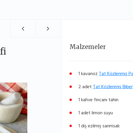
Malzemeler
fi
1 kavanoz
Tat Közlenmiş Pa
2 adet
Tat Közlenmiş Biber
1 kahve fincanı tahin
1 adet limon suyu
1 diş ezilmiş sarımsak