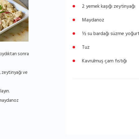
2 yemek kaşığı zeytinyağı
Maydanoz
½ su bardağı süzme yoğur
Tuz
kıydıktan sonra
Kavrulmuş çam fıstığı
, zeytinyağı ve
layın.
a maydanoz