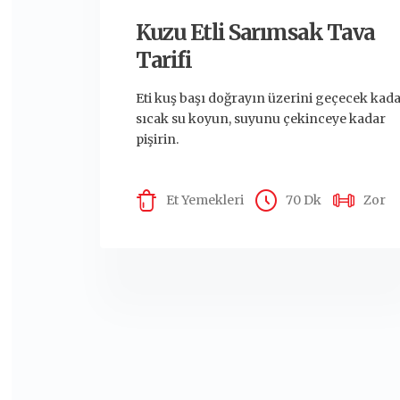
Kuzu Etli Sarımsak Tava
Tarifi
Eti kuş başı doğrayın üzerini geçecek kad
sıcak su koyun, suyunu çekinceye kadar
pişirin.
Et Yemekleri
70 Dk
Zor