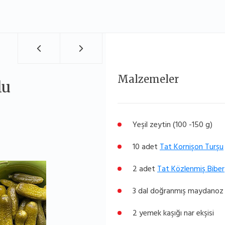
Malzemeler
lu
Yeşil zeytin (100 -150 g)
10 adet
Tat Kornişon Turşu
2 adet
Tat Közlenmiş Biber
3 dal doğranmış maydanoz
2 yemek kaşığı nar ekşisi