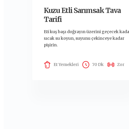
Kuzu Etli Sarımsak Tava
Tarifi
Eti kuş başı doğrayın üzerini geçecek kad
sıcak su koyun, suyunu çekinceye kadar
pişirin.
Et Yemekleri
70 Dk
Zor