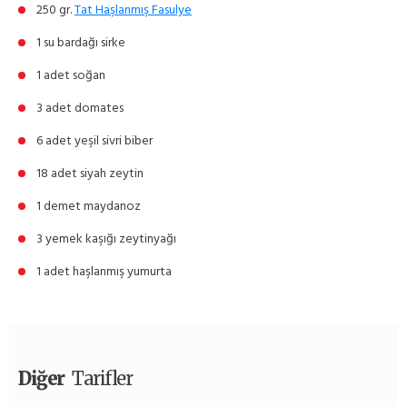
250 gr.
Tat Haşlanmış Fasulye
1 su bardağı sirke
1 adet soğan
3 adet domates
6 adet yeşil sivri biber
18 adet siyah zeytin
1 demet maydanoz
3 yemek kaşığı zeytinyağı
1 adet haşlanmış yumurta
Diğer
Tarifler