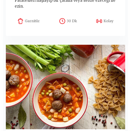
Patatesleri haşlayıp bir çatalla veya sebze ezeceği ile
ezin.
Garnitür
30 Dk
Kolay