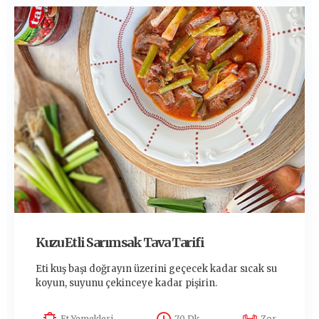
Kuzu Etli Sarımsak Tava Tarifi
Eti kuş başı doğrayın üzerini geçecek kadar sıcak su
koyun, suyunu çekinceye kadar pişirin.
Et Yemekleri
70 Dk
Zor