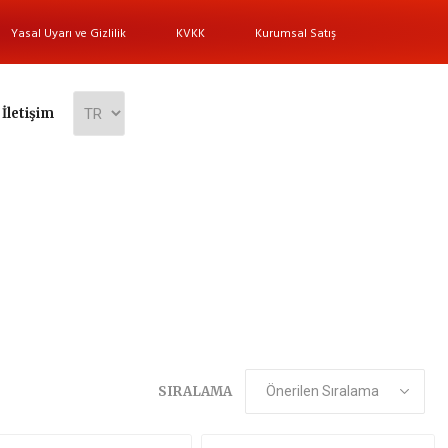
Yasal Uyarı ve Gizlilik
KVKK
Kurumsal Satış
İletişim
SIRALAMA