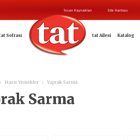
İnsan Kaynakları
Site Haritası
tat Sofrası
tat Ailesi
Katalog
Hazır Yemekler
Yaprak Sarma
prak Sarma