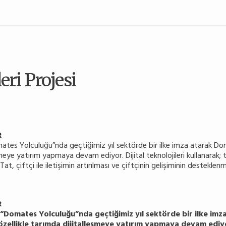
ri Projesi
R
mates Yolculuğu”nda geçtiğimiz yıl sektörde bir ilke imza atarak Do
ye yatırım yapmaya devam ediyor. Dijital teknolojileri kullanarak; tar
at, çiftçi ile iletişimin artırılması ve çiftçinin gelişiminin destekl
R
n “Domates Yolculuğu”nda geçtiğimiz yıl sektörde bir ilke imz
llikle tarımda dijitalleşmeye yatırım yapmaya devam ediyor. 