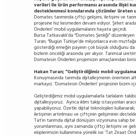
verileri ile ürün performansı arasında ilişki ku
desteklenmesi konularında çözümler üreten u
Domates tarımında çiftçi gelişimi, iletişimi ve tarı
projesine hız kesmeden devam ediyor. Şirket aradan ge
Önderleri’ mobil uygulamalarını hayata geçirdi.
Bursa Tatkavaklı’da “Domates Şenliği” düzenleyen 
Turan; “Bugün Türkiye’de milyonlarca evin mutfağın
gösterdiği emeğin payının çok büyük olduğunu da be
bizlerin önceliği arasında yer alıyor. Tarımsal üreti
Domatesin Önderleri projemizin amaçlarından birisid
Hakan Turan; “Geliştirdiğimiz mobil uygulamal
Konuşmasında tarımda dijitalleşmenin öneminin altın
markayız. ‘Domatesin Önderleri’ projesinin bizim içi
Geliştirdiğimiz mobil uygulamalarla tarlaların takibi,
dijitalleşiyoruz. Ayrıca iklim takip istasyonları ar
yapabiliyoruz. Özetle dijital teknolojileri kullanarak
iletişimin artırılması ve çiftçinin gelişiminin dest
Tat’ın tarımda dijital dönüşüm vizyonuna sahip bir
yorumlanması, aynı zamanda çiftçi iletişimi ve gelişi
ekiplerimizin kullanımına yönelik ise ‘Tat Ziraat Önd