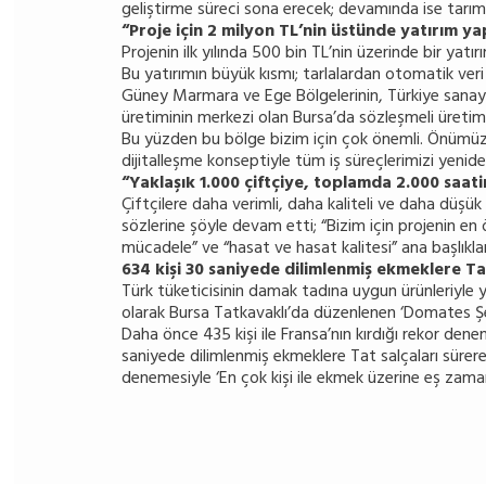
geliştirme süreci sona erecek; devamında ise tarı
“Proje için 2 milyon TL’nin üstünde yatırım y
Projenin ilk yılında 500 bin TL’nin üzerinde bir ya
Bu yatırımın büyük kısmı; tarlalardan otomatik veri 
Güney Marmara ve Ege Bölgelerinin, Türkiye sanay
üretiminin merkezi olan Bursa’da sözleşmeli üreti
Bu yüzden bu bölge bizim için çok önemli. Önümüzde
dijitalleşme konseptiyle tüm iş süreçlerimizi yenid
“Yaklaşık 1.000 çiftçiye, toplamda 2.000 saat
Çiftçilere daha verimli, daha kaliteli ve daha düş
sözlerine şöyle devam etti; “Bizim için projenin en ö
mücadele” ve “hasat ve hasat kalitesi” ana başlıkla
634 kişi 30 saniyede dilimlenmiş ekmeklere Tat
Türk tüketicisinin damak tadına uygun ürünleriyle y
olarak Bursa Tatkavaklı’da düzenlenen ‘Domates Şe
Daha önce 435 kişi ile Fransa’nın kırdığı rekor de
saniyede dilimlenmiş ekmeklere Tat salçaları sürerek
denemesiyle ‘En çok kişi ile ekmek üzerine eş zaman