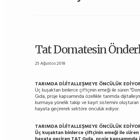
Tat Domatesin Önderle
25 Ağustos 2018
TARIMDA DİJİTALLEŞMEYE ÖNCÜLÜK EDİYO
Üç kuşaktan binlerce çiftçinin emeği ile süren “Do
Gıda, proje kapsamında özellikle tarımda dijitalleşme
kurmaya yönelik takip ve kayıt sistemini oluşturan T
hayata geçirerek sektöre öncülük ediyor.
TARIMDA DİJİTALLEŞMEYE ÖNCÜLÜK EDİYO
Üç kuşaktan binlerce çiftçinin emeği ile süre
hayata geçiren TAT Gıda, proje kapsamında öze