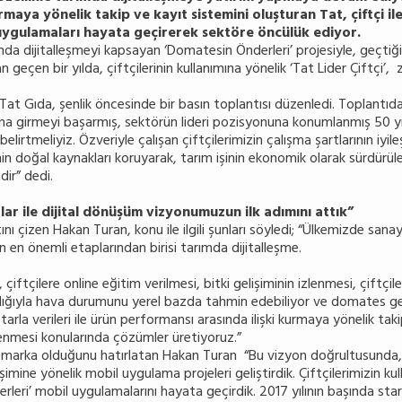
rmaya yönelik takip ve kayıt sistemini oluşturan Tat, çiftçi ile i
ygulamaları hayata geçirerek sektöre öncülük ediyor.
mda dijitalleşmeyi kapsayan ‘Domatesin Önderleri’ projesiyle, geçtiğim
çen bir yılda, çiftçilerinin kullanımına yönelik ‘Tat Lider Çiftçi’, zi
Tat Gıda, şenlik öncesinde bir basın toplantısı düzenledi. Toplant
a girmeyi başarmış, sektörün lideri pozisyonuna konumlanmış 50 yıll
lirtmeliyiz. Özveriyle çalışan çiftçilerimizin çalışma şartlarının i
min doğal kaynakla­rı koruyarak, tarım işinin ekonomik olarak sürdürüle
ir” dedi.
ar ile dijital dönüşüm vizyonumuzun ilk adımını attık”
ı çizen Hakan Turan, konu ile ilgili şunları söyledi; “Ülkemizde sana
n en önemli etaplarından birisi tarımda dijitalleşme.
 çiftçilere online eğitim verilmesi, bitki gelişiminin izlenmesi, çiftçi
acılığıyla hava durumunu yerel bazda tahmin edebiliyor ve domates geliş
; tarla verileri ile ürün performansı arasında ilişki kurmaya yönelik tak
eklenmesi konularında çözümler üretiyoruz.”
 marka olduğunu hatırlatan Hakan Turan “Bu vizyon doğrultusunda, il
mine yönelik mobil uygulama projeleri geliştirdik. Çiftçilerimizin kull
erleri’ mobil uygulamalarını hayata geçirdik. 2017 yılının başında star