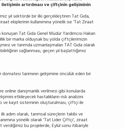
letişimin artırılması ve çiftçinin gelişiminin
iz yıl sektörde bir ilki gerçekleştiren Tat Gıda,
raat ekiplerinin kullanımına yönelik ise ‘Tat Ziraat
ıda konuşan Tat Gıda Genel Müdür Yardımcısı Hakan
ık bir marka olduysak bu yolda çiftçilerimizin
yileşmesi ve tarımda uzmanlaşmaları TAT Gıda olarak
bilirliğinin sağlanması, geçen yıl başlattığımız
yi domatesi tarımının gelişimine öncülük eden bir
lere online danışmanlık verilmesi gibi konularda
imini etkileyecek hastalıkların risk analizini
ip ve kayıt sisteminin oluşturulması, çiftçi ile
k adım olarak, tarımsal süreçlerin takibi ve
anımına yönelik olarak ‘Tat Lider Çiftçi’, ziraat
t verdiğimiz bu projelerde, Eylül sonu itibariyle