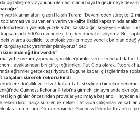
mda dijitalleşme vizyonunun ileri adımlarını hayata geçirmeye deva
apacağız
”
tırım yaptıklarının altını çizen Hakan Turan; “Devam eden süreçte, 2 
toplanması ve bu verilerin verim ve kalite ilişkisi kapsamında analizi
i domatesinin yaklaşık yüzde 90’ını karşıladığını söyleyen Hakan T
m kapsamında 500’ün üzerinde çiftçiden domates alıyoruz. Bu, topla
ki yıllarda özellikle, teknolojik yenilenmeye yönelik bir plan odağı
en kurgulayacak yatırımlar planlıyoruz” dedi.
in üzerinde eğitim verdik”
ük maliyetle üretim yapmaya yönelik eğitimler verdiklerini hatırlata
nemli ayaklarından biri çiftçi eğitimleri. Tat Gıda olarak, “toprak haz
rında eğitimler gerçekleştiriyoruz. Bugüne kadar, çiftçilerimize top
 salçaları sürerek rekoru kırdı
emeklere doğallık ve lezzet katan Tat, 50.yılında bir rekor denemesine
nliği’nde Guinness Rekorlar Kitabı’na girmek için aynı anda ekmeğe 
nemesi için günler öncesinden provalar yapılmaya başlandı. Heyecanl
 rekoru kırdı. Salça sürülen ekmekler Tat Gıda çalışanları ve katılan d
lı olarak ürün sürme’ kategorisinde, Guinness Rekorlar Kitabı'na gird