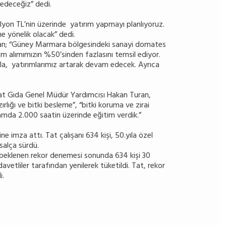
m edeceğiz” dedi.
milyon TL’nin üzerinde yatırım yapmayı planlıyoruz.
ne yönelik olacak” dedi.
uran; “Güney Marmara bölgesindeki sanayi domates
m alımımızın %50’sinden fazlasını temsil ediyor.
yla, yatırımlarımız artarak devam edecek. Ayrıca
n Tat Gıda Genel Müdür Yardımcısı Hakan Turan,
ırlığı ve bitki besleme”, “bitki koruma ve zirai
lamda 2.000 saatin üzerinde eğitim verdik.”
 imza attı. Tat çalışanı 634 kişi, 50.yıla özel
salça sürdü.
a beklenen rekor denemesi sonunda 634 kişi 30
avetliler tarafından yenilerek tüketildi. Tat, rekor
i.