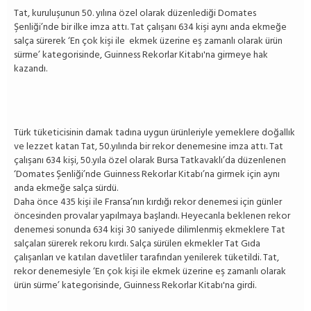
Tat, kuruluşunun 50. yılına özel olarak düzenlediği Domates
Şenliği’nde bir ilke imza attı. Tat çalışanı 634 kişi aynı anda ekmeğe
salça sürerek ‘En çok kişi ile ekmek üzerine eş zamanlı olarak ürün
sürme’ kategorisinde, Guinness Rekorlar Kitabı'na girmeye hak
kazandı.
Türk tüketicisinin damak tadına uygun ürünleriyle yemeklere doğallık
ve lezzet katan Tat, 50.yılında bir rekor denemesine imza attı. Tat
çalışanı 634 kişi, 50.yıla özel olarak Bursa Tatkavaklı’da düzenlenen
‘Domates Şenliği’nde Guinness Rekorlar Kitabı’na girmek için aynı
anda ekmeğe salça sürdü.
Daha önce 435 kişi ile Fransa’nın kırdığı rekor denemesi için günler
öncesinden provalar yapılmaya başlandı. Heyecanla beklenen rekor
denemesi sonunda 634 kişi 30 saniyede dilimlenmiş ekmeklere Tat
salçaları sürerek rekoru kırdı. Salça sürülen ekmekler Tat Gıda
çalışanları ve katılan davetliler tarafından yenilerek tüketildi. Tat,
rekor denemesiyle ‘En çok kişi ile ekmek üzerine eş zamanlı olarak
ürün sürme’ kategorisinde, Guinness Rekorlar Kitabı'na girdi.