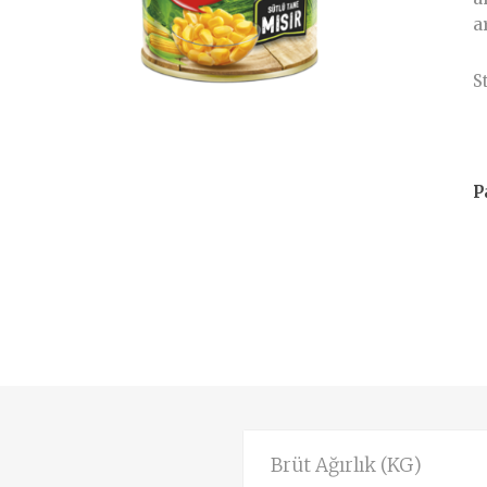
a
S
P
Brüt Ağırlık (KG)