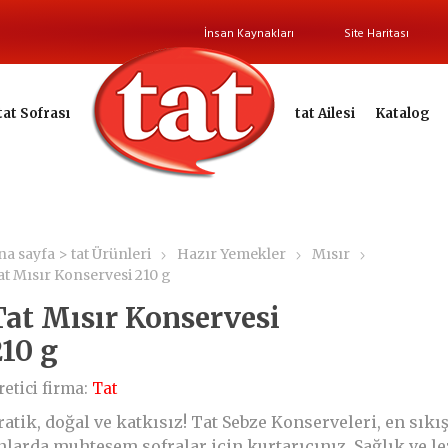
İnsan Kaynakları
Site Haritası
tat Sofrası
tat Ailesi
Katalog
na sayfa > tat Ürünleri
Hazır Yemekler
Mısır
at Mısır Konservesi 210 g
Tat Mısır Konservesi
210 g
retici firma:
Tat
ratik, doğal ve katkısız! Tat Sebze Konserveleri, en sıkı
nlarda muhteşem sofralar için kurtarıcınız. Sağlık ve le