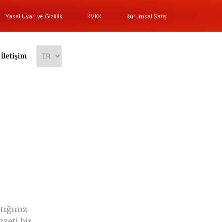
Yasal Uyarı ve Gizlilik
KVKK
Kurumsal Satış
İletişim
ştığınız
zzeti bir