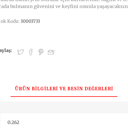
rada bulmanın güvenini ve keyfini onunla yaşayacaksın
tok Kodu:
30003733
aylaş:
ÜRÜN BILGILERI VE BESIN DEĞERLERI
0.262