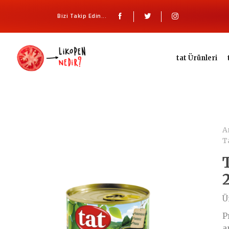
Bizi Takip Edin...
tat Ürünleri
A
T
Ü
P
a