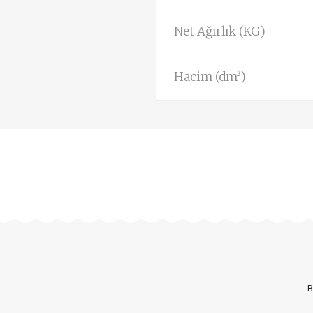
Net Ağırlık (KG)
Hacim (dm³)
B