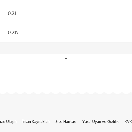
0.21
0.215
ize Ulaşın
İnsan Kaynakları
Site Haritası
Yasal Uyarı ve Gizlilik
KVK