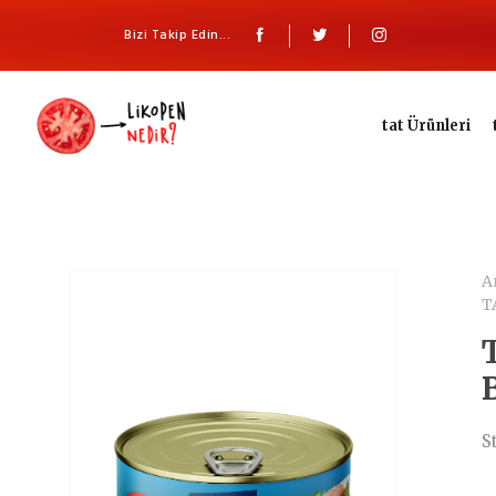
Bizi Takip Edin...
tat Ürünleri
A
T
S