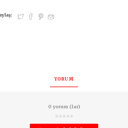
aylaş:
YORUM
0 yorum (lar)