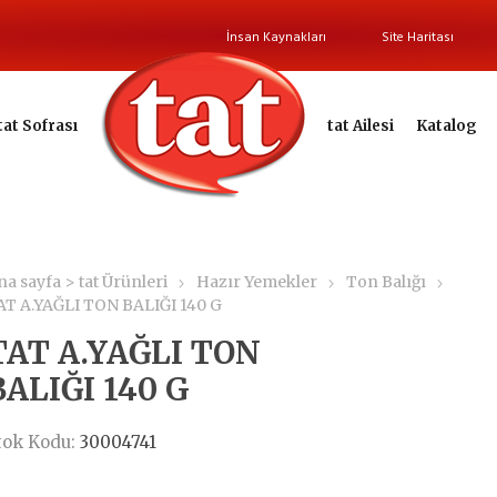
İnsan Kaynakları
Site Haritası
tat Sofrası
tat Ailesi
Katalog
na sayfa > tat Ürünleri
Hazır Yemekler
Ton Balığı
AT A.YAĞLI TON BALIĞI 140 G
TAT A.YAĞLI TON
BALIĞI 140 G
tok Kodu:
30004741