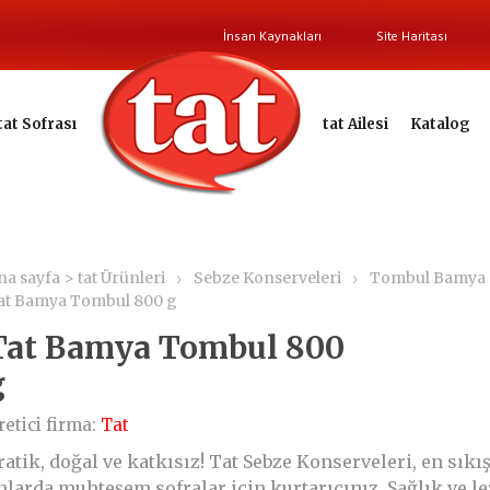
İnsan Kaynakları
Site Haritası
tat Sofrası
tat Ailesi
Katalog
na sayfa > tat Ürünleri
Sebze Konserveleri
Tombul Bamya
at Bamya Tombul 800 g
Tat Bamya Tombul 800
g
retici firma:
Tat
ratik, doğal ve katkısız! Tat Sebze Konserveleri, en sıkı
nlarda muhteşem sofralar için kurtarıcınız. Sağlık ve le