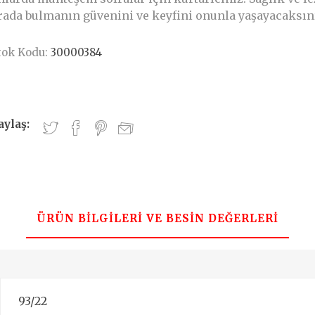
rada bulmanın güvenini ve keyfini onunla yaşayacaksın
tok Kodu:
30000384
aylaş:
ÜRÜN BILGILERI VE BESIN DEĞERLERI
93/22