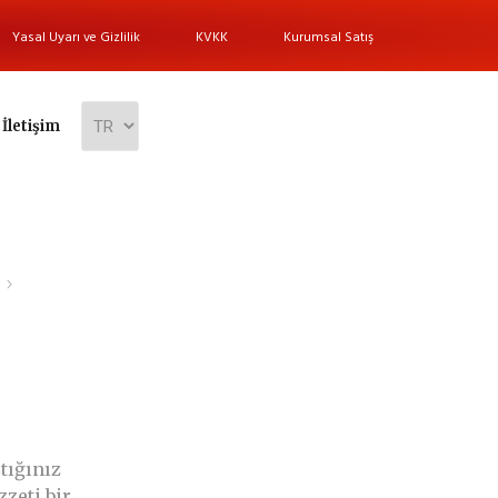
Yasal Uyarı ve Gizlilik
KVKK
Kurumsal Satış
İletişim
ştığınız
zzeti bir