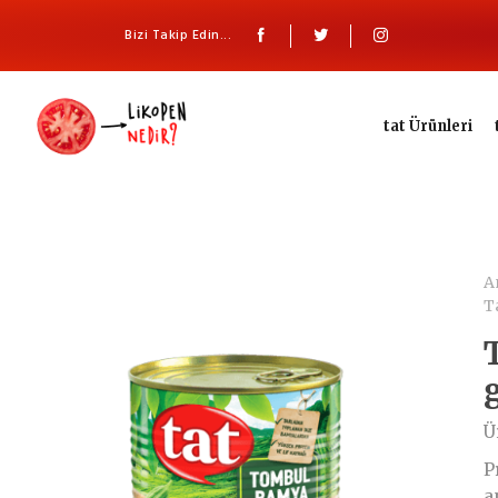
Bizi Takip Edin...
tat Ürünleri
A
T
Ü
P
a