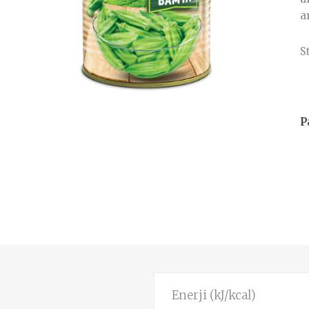
a
S
P
Enerji (kJ/kcal)