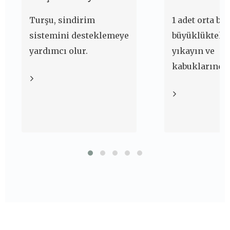
Turşu, sindirim
1 adet orta bo
sistemini desteklemeye
büyüklükteki
yardımcı olur.
yıkayın ve
kabuklarından