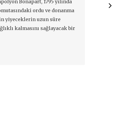
polyon Bonapart, 1795 yılında
Mutlaka temiz
omutasındaki ordu ve donanma
kullanılmalıdı
in yiyeceklerin uzun süre
karıştırılan ka
ğlıklı kalmasını sağlayacak bir
salçanın asitli
ntem bulan kişiye 12 bin frank
daha kısa süre
rileceğini açıkladı.