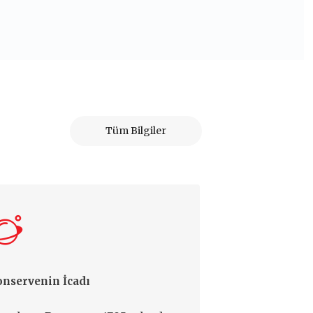
Tüm Bilgiler
nservenin İcadı
Salça Saklama