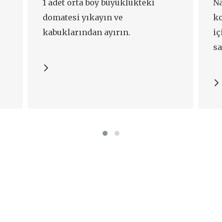
1 adet orta boy büyüklükteki
Na
domatesi yıkayın ve
k
kabuklarından ayırın.
iç
sa
yö
ve