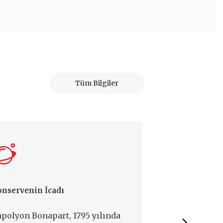
Tüm Bilgiler
nservenin İcadı
Salça Saklama
polyon Bonapart, 1795 yılında
Mutlaka temiz