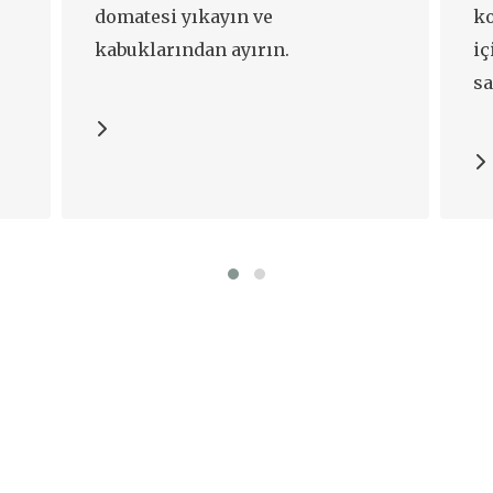
domatesi yıkayın ve
k
kabuklarından ayırın.
iç
sa
yö
ve