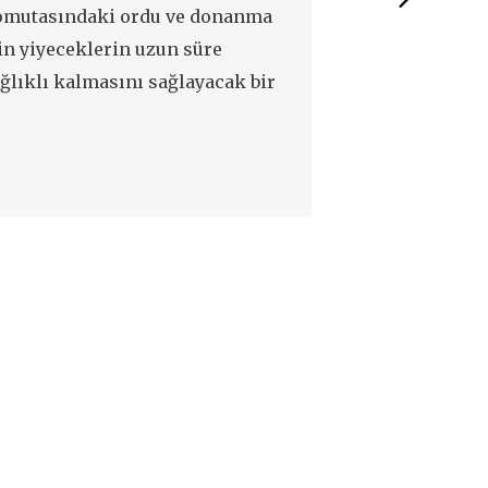
omutasındaki ordu ve donanma
kullanılmalıdı
in yiyeceklerin uzun süre
karıştırılan ka
ğlıklı kalmasını sağlayacak bir
salçanın asitli
ntem bulan kişiye 12 bin frank
daha kısa süre
rileceğini açıkladı.