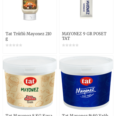
Tat Trüflü Mayonez 210
MAYONEZ 9 GR POSET
g
TAT
Tat Mayonez 8 KG Kova
Tat Mayonez %80 Yağlı