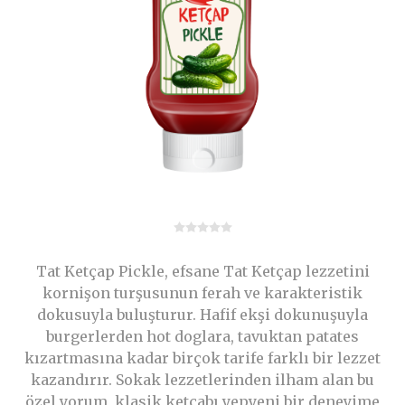
Tat Ketçap Pickle, efsane Tat Ketçap lezzetini
kornişon turşusunun ferah ve karakteristik
dokusuyla buluşturur. Hafif ekşi dokunuşuyla
burgerlerden hot doglara, tavuktan patates
kızartmasına kadar birçok tarife farklı bir lezzet
kazandırır. Sokak lezzetlerinden ilham alan bu
özel yorum, klasik ketçabı yepyeni bir deneyime