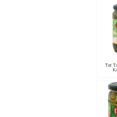
Tat T
Ka