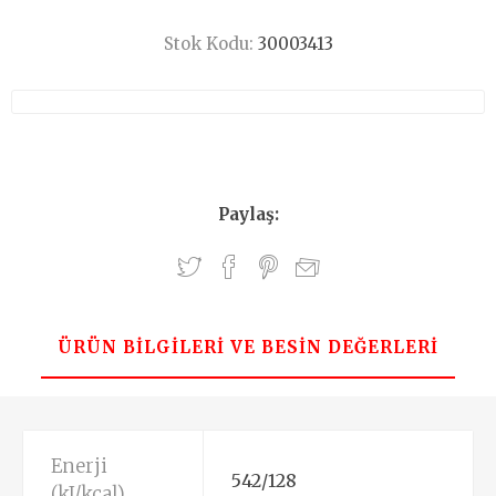
Stok Kodu:
30003413
Paylaş:
ÜRÜN BILGILERI VE BESIN DEĞERLERI
Enerji
542/128
(kJ/kcal)