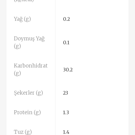
Yağ (g)
0.2
Doymuş Yağ
0.1
(g)
Karbonhidrat
30.2
(g)
Şekerler (g)
23
Protein (g)
1.3
Tuz (g)
1.4