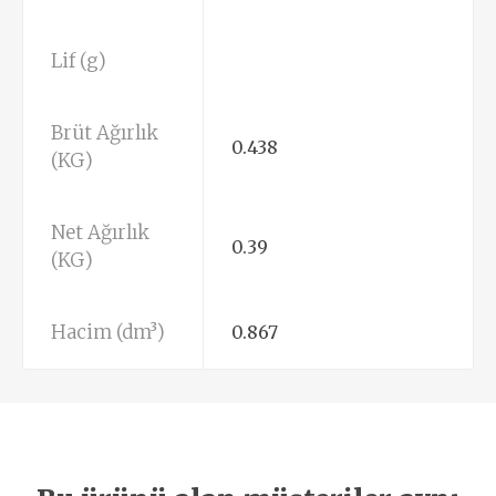
Lif (g)
Brüt Ağırlık
0.438
(KG)
Net Ağırlık
0.39
(KG)
Hacim (dm³)
0.867